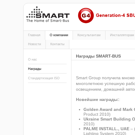
Главная
О компании
Консультантам
Инсталляторам
Новости
Контакты
Награды SMART-BUS
О нас
Награды
Smart Group получила множес
Стандартизация ISO
многолетнюю успешную работ
освещением, домашней автом
Новейшие награды:
:
Golden Award and Mark 
Product 2010)
Ukraine Smart Building O
2010)
PALME INSTALL., UAE
– 
Lighting System 2010)