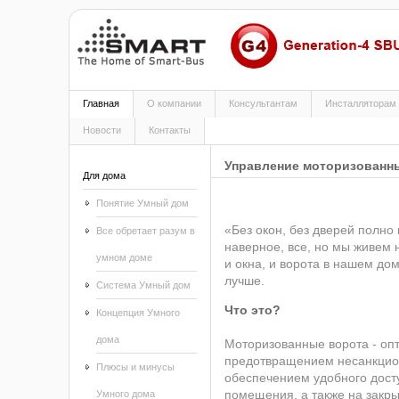
Главная
О компании
Консультантам
Инсталляторам
Новости
Контакты
Управление моторизованн
Для дома
Понятие Умный дом
«Без окон, без дверей полно
Все обретает разум в
наверное, все, но мы живем н
умном доме
и окна, и ворота в нашем до
лучше.
Система Умный дом
Что это?
Концепция Умного
дома
Моторизованные ворота - оп
предотвращением несанкцио
Плюсы и минусы
обеспечением удобного дос
помещения, а также на закры
Умного дома