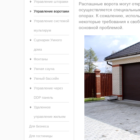
Управление шторами
Распашные ворота могут откры
осуществляется специальны
Управление воротами
опорах. К сожалению, исполь
Управление системой
некоторые требования к своб
основной проблемой.
мультирум
Сценарии Умного
дома
Фонтаны
Умная сауна
Умный бассейн
Управление через
DDP панель
Удаленное
управление жильем
Для бизнеса
Для гостиницы