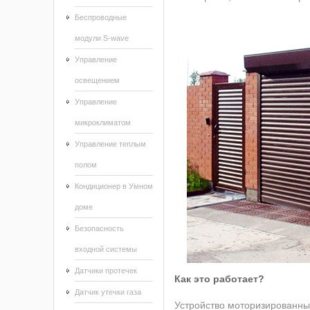
Беспроводные
модули S-wave
Управление
освещением
Управление
микроклиматом
Управление теплым
полом
Кондиционер в Умном
доме
Безопасность
входной системы
Датчики протечек
Как это работает?
Датчик утечки газа
Устройство моторизированных