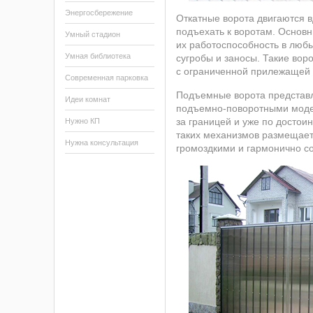
Энергосбережение
Откатные ворота двигаются 
подъехать к воротам. Основ
Умный стадион
их работоспособность в люб
Умная библиотека
сугробы и заносы. Такие вор
с ограниченной прилежащей 
Современная парковка
Подъемные ворота представ
Идеи комнат
подъемно-поворотными моде
за границей и уже по достои
Нужно КП
таких механизмов размещаетс
Нужна консультация
громоздкими и гармонично с